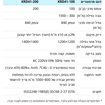
דגם פרמטרים
KRD41-100
KRD41-200
עומס מרבי (ק"ג)
100
200
גובה נפילה (מ"מ)
300～1500
גודל דגימה מרבי
עומק 840
עומק 840
(מ"מ)
דיוק מיקום
±2% או ±10 מ"מ (הערך הגדול יותר קובע)
גודל אזור נפילה
1200×1200
1400×1400
(רוחב*עומק/מ"מ)
מצב בדיקה
משטח, קצה וזווית
הספק
חד פאזי AC 220V±10% 50Hz
סביבת עבודה
טווח טמפרטורה 0～40℃, לחות ≤80% (ללא עיבוי)
תנאי התקנה
ללא בסיס, רצפת הבטון צריכה להיות מפולסת
ומרחק עבודה של 800~1000 מ"מ צריך להישמר
סביב הציוד
תקנים
ISO2248-1985(E) IEC68-2-27 ISTA
* הפרמטרים בטבלה הם לעיון בלבד, והפרמטרים המוסכמים בין הספק לקונה יגברו.