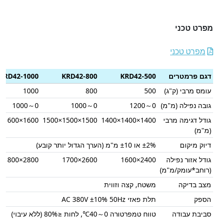
מפרט טכני
מפרט טכני
דגם פרמטרים
KRD42-500
KRD42-800
KRD42-1000
עומס מרבי (ק"ג)
500
800
1000
גובה נפילה (מ"מ)
0～1200
0～1000
0～1000
גודל דגימה מרבי
1400×1400×1400
1500×1500×1500
1600×1600×1600
(מ"מ)
דיוק מיקום
±2% או ±10 מ"מ (הערך הגדול יותר קובע)
גודל אזור נפילה
2400×1600
2600×1700
2800×1800
(רוחב*עומק/מ"מ)
מצב בדיקה
משטח, קצה וזווית
הספק
תלת פאזי AC 380V ±10% 50Hz
סביבת עבודה
טווח טמפרטורה 0～40℃, לחות ≤80% (ללא עיבוי)