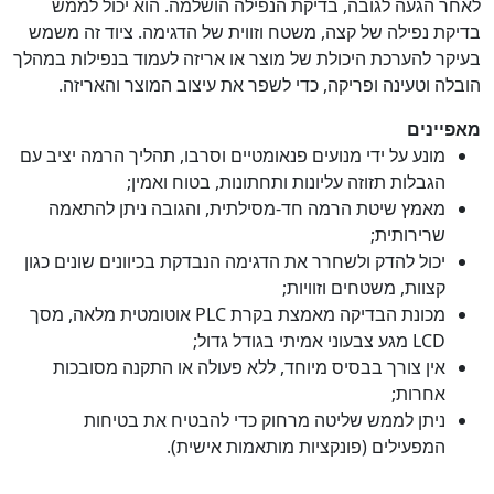
לאחר הגעה לגובה, בדיקת הנפילה הושלמה. הוא יכול לממש
בדיקת נפילה של קצה, משטח וזווית של הדגימה. ציוד זה משמש
בעיקר להערכת היכולת של מוצר או אריזה לעמוד בנפילות במהלך
הובלה וטעינה ופריקה, כדי לשפר את עיצוב המוצר והאריזה.
מאפיינים
מונע על ידי מנועים פנאומטיים וסרבו, תהליך הרמה יציב עם
הגבלות תזוזה עליונות ותחתונות, בטוח ואמין;
מאמץ שיטת הרמה חד-מסילתית, והגובה ניתן להתאמה
שרירותית;
יכול להדק ולשחרר את הדגימה הנבדקת בכיוונים שונים כגון
קצוות, משטחים וזוויות;
מכונת הבדיקה מאמצת בקרת PLC אוטומטית מלאה, מסך
LCD מגע צבעוני אמיתי בגודל גדול;
אין צורך בבסיס מיוחד, ללא פעולה או התקנה מסובכות
אחרות;
ניתן לממש שליטה מרחוק כדי להבטיח את בטיחות
המפעילים (פונקציות מותאמות אישית).