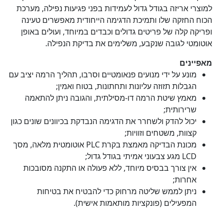
למוצרי אריזה בגודל גדול לעמידות בפני פגיעות נפילה, מערכת
הכוח החזקה שלו ותמיכת הדגימה הייחודית מאפשרים טעינה
ופריקה קלה של פריטים גדולים וכבדים במיוחד, ועולים באופן
אוטומטי לגובה שנקבע, משלימים את בדיקת הנפילה.
מאפיינים
מונע על ידי מנועים פנאומטיים וסרבו, תהליך הרמה יציב עם
הגבלות תזוזה עליונות ותחתונות, בטוח ואמין;
מאמץ שיטת הרמה דו-מסילתית, והגובה ניתן להתאמה
שרירותית;
יכול להדק ולשחרר את הדגימה הנבדקת בכיוונים שונים כגון
קצוות, משטחים וזוויות;
מכונת הבדיקה מאמצת בקרת PLC אוטומטית מלאה, מסך
LCD מגע צבעוני אמיתי בגודל גדול;
אין צורך בבסיס מיוחד, ללא פעולה או התקנה מסובכות
אחרות;
ניתן לממש שליטה מרחוק כדי להבטיח את בטיחות
המפעילים (פונקציות מותאמות אישית).