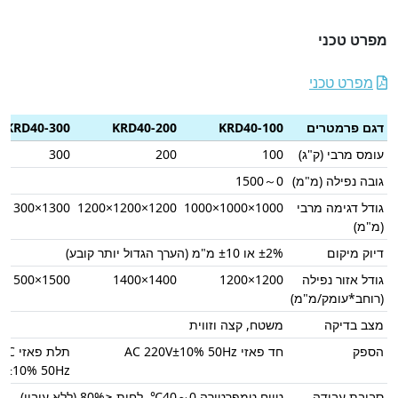
מפרט טכני
מפרט טכני
דגם פרמטרים
KRD40-100
KRD40-200
KRD40-300
עומס מרבי (ק"ג)
100
200
300
גובה נפילה (מ"מ)
0～1500
גודל דגימה מרבי
1000×1000×1000
1200×1200×1200
1300×1300×1300
(מ"מ)
דיוק מיקום
±2% או ±10 מ"מ (הערך הגדול יותר קובע)
גודל אזור נפילה
1200×1200
1400×1400
1500×1500
(רוחב*עומק/מ"מ)
מצב בדיקה
משטח, קצה וזווית
הספק
חד פאזי AC 220V±10% 50Hz
תלת פאזי AC
V±10% 50Hz
סביבת עבודה
טווח טמפרטורה 0～40℃, לחות ≤80% (ללא עיבוי)